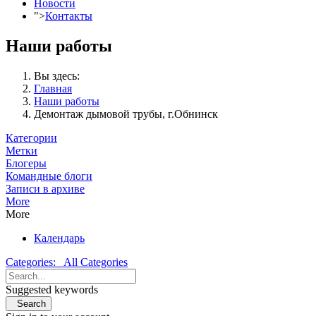
Новости
">
Контакты
Наши работы
Вы здесь:
Главная
Наши работы
Демонтаж дымовой трубы, г.Обнинск
Категории
Метки
Блогеры
Командные блоги
Записи в архиве
More
More
Календарь
Categories:
All Categories
Suggested keywords
Search