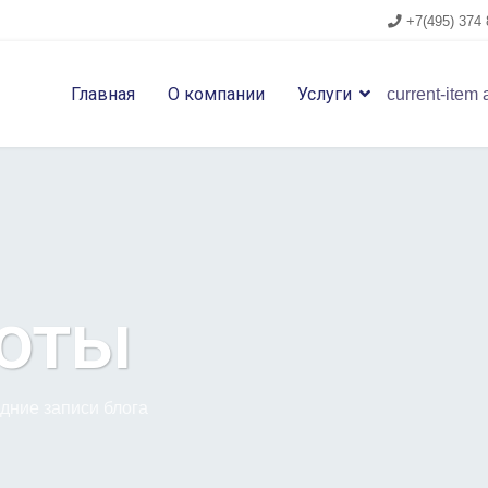
+7(495) 374 
Главная
О компании
Услуги
current-item 
оты
дние записи блога