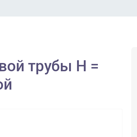
ой трубы Н =
ой